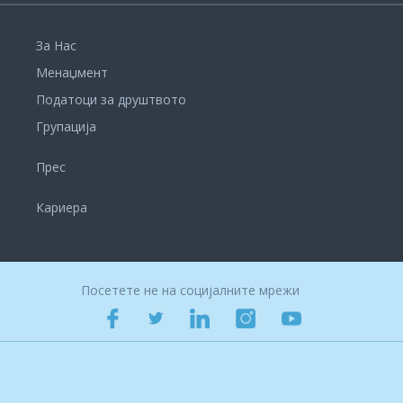
За Нас
Менаџмент
Податоци за друштвото
Групација
Прес
Кариера
Посетете не на социјалните мрежи