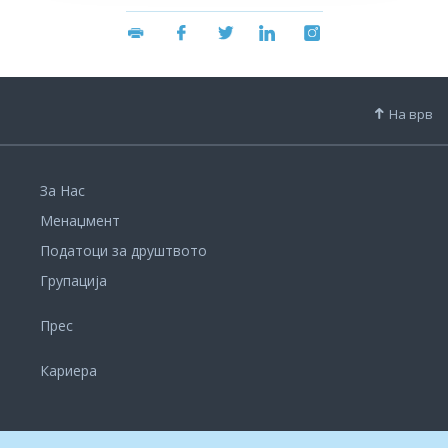
На врв
За Нас
Менаџмент
Податоци за друштвото
Групација
Прес
Кариера