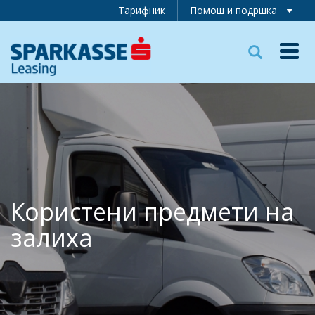
Тарифник
Помош и подршка
Toggl
navig
Користени предмети на
залиха