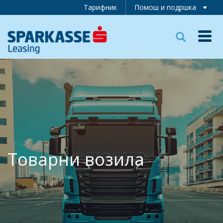
Тарифник
Помош и подршка
Toggl
navig
Товарни возила