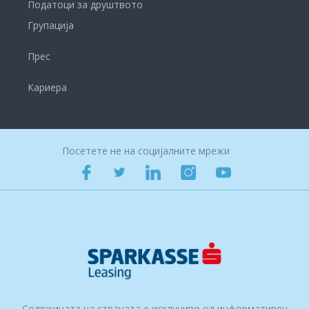
Податоци за друштвото
Групација
Прес
Кариера
Посетете не на социјалните мрежи
Содржината на страната е исклучиво од информативен