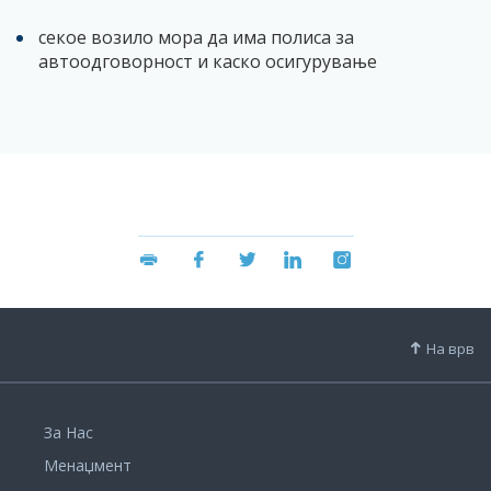
секое возило мора да има полиса за
автоодговорност и каско осигурување
На врв
За Нас
Менаџмент