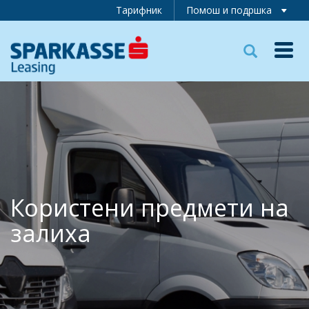
Тарифник
Помош и подршка
Toggl
navig
Користени предмети на
залиха