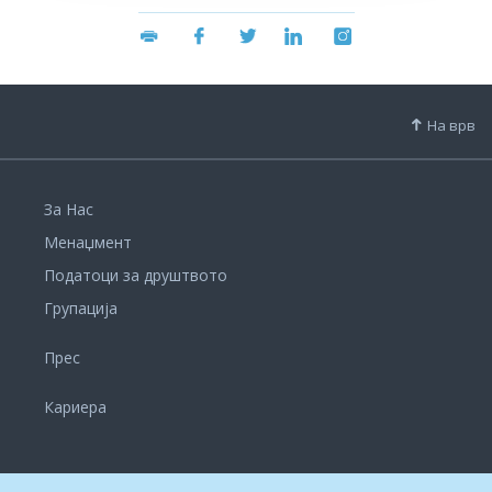
На врв
За Нас
Менаџмент
Податоци за друштвото
Групација
Прес
Кариера