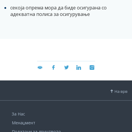
секоја опрема мора да биде осигурана со
адекватна полиса за осигурување
На врв
За Нас
Менаџмент
Податоци за друштвото