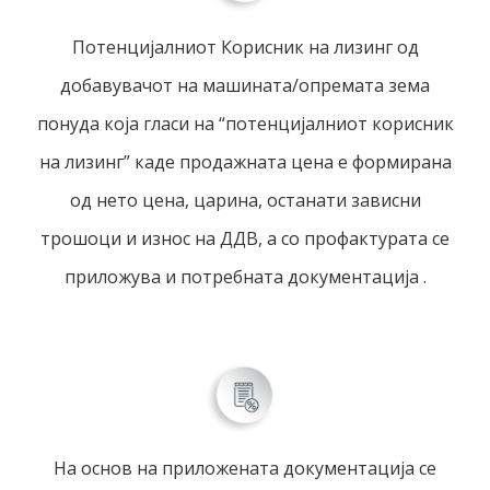
Потенцијалниот Корисник на лизинг од
добавувачот на машината/опремата зема
понуда која гласи на “потенцијалниот корисник
на лизинг” каде продажната цена е формирана
од нето цена, царина, останати зависни
трошоци и износ на ДДВ, а со профактурата се
приложува и потребната документација .
На основ на приложената документација се