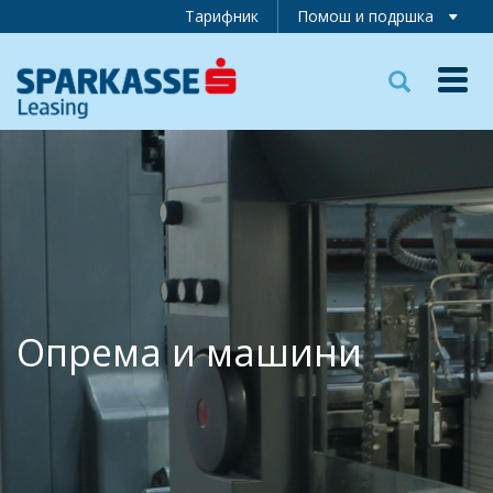
Тарифник
Помош и подршка
Toggl
navig
Опрема и машини