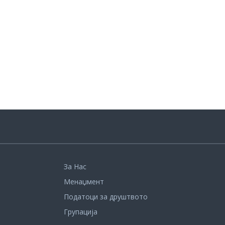
За Нас
Менаџмент
Податоци за друштвото
Групација