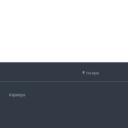
На врв
Кариера