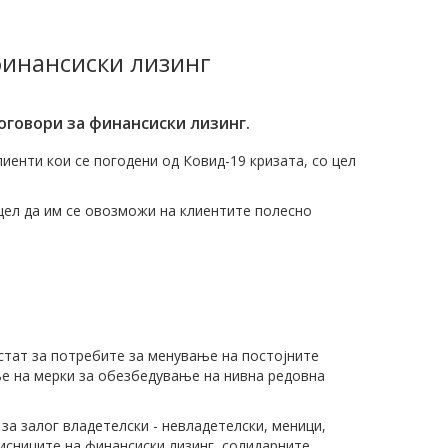
финансиски лизинг
оговори за финансиски лизинг.
иенти кои се погодени од Ковид-19 кризата, со цел
 цел да им се овозможи на клиентите полесно
естат за потребите за менување на постојните
ње на мерки за обезбедување на нивна редовна
за залог владетелски - невладетелски, меници,
исниците на финансиски лизинг, солидарните