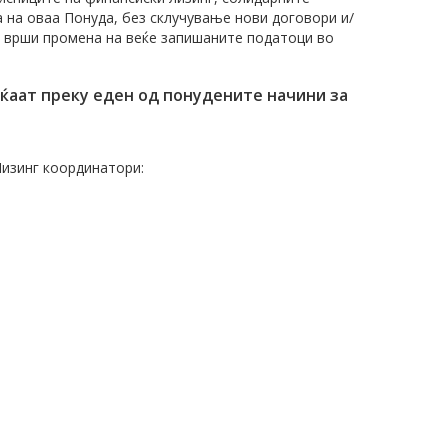
а на оваа Понуда, без склучување нови договори и/
се врши промена на веќе запишаните податоци во
аќаат преку еден од понудените начини за
Лизинг координатори: