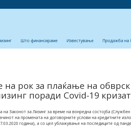
лизинг
Што финансираме
Известување
Продажба на 
на рок за плаќање на обврс
лизинг поради Covid-19 кризат
а на Законот за Лизинг за време на вонредна состојба (Службен
а начинот на промената на договорните услови на кредитните из
7.03.2020 година), а со цел ублажување на последиците од панд