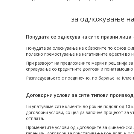
за одложување на
Понудата се однесува на сите правни лица 
Понудата за олеснување на обврските по основ фин
полесно премостување на негативните ефекти во 
При развојот на предложените мерки и решенија за
справување со кредитните долгови и понатамошно
Разгледувањето е поединечно, по барање на Клиен
Договорни услови за сите типови производ
Ги упатуваме сите клиенти во рок не подолг од 10 
договорни услови, со цел да започне процесот за 
отплата.
Променетите услови од Договорите за финансиски л
гаранции, договори за пристапување кон долг, и о