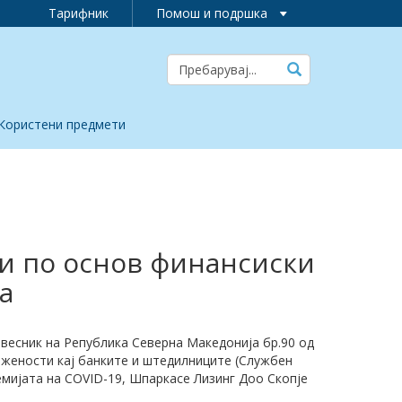
Тарифник
Помош и подршка
Користени предмети
ки по основ финансиски
а
 весник на Република Северна Македонија бр.90 од
ложености кај банките и штедилниците (Службен
емијата на COVID-19, Шпаркасе Лизинг Доо Скопје