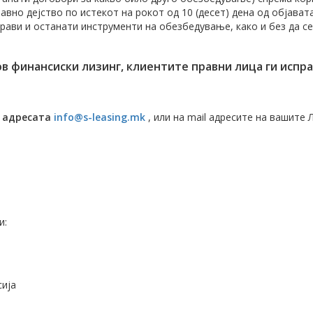
но дејство по истекот на рокот од 10 (десет) дена од објават
прави и останати инструменти на обезбедување, како и без да 
ов финансиски лизинг, клиентите правни лица ги испр
а адресата
info@s-leasing.mk
, или на mail адресите на вашите 
и:
сија