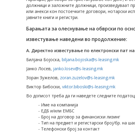
должници и заложните должници, произведуваат прав
или анекси кон постоечките договори, нотарски ис
јавните книги и регистри.
Барањата за олеснување на обврски по осн
известување наведени во продолжение:
А. Директно известување по електронски пат н
Билјана Бојоска,
biljana.bojoska@s-leasing.mk
Јанко Лосев,
janko.losev@s-leasing.mk
Зоран Зужелов,
zoran.zuzelov@s-leasing.mk
Виктор Бибоски,
viktor.biboski@s-leasing.mk
Во дописот треба да ги наведете следните податоц
- Име на компанија
- ЕДБ и/или ЕМБС
- Број на договор за финансиски лизинг
- Тип на предмет и регистарски број/бр. на ша
- Телефонски број за контакт