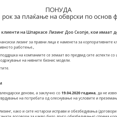
ПОНУДА
 рок за плаќање на обврски по основ 
- клиенти на Шпаркасе Лизинг Доо Скопје, кои имаат д
ансиски лизинг за правни лица e наменетa за корпоративните кл
нивното работење.,
 поддршка на компаниите се земаат во предвид сите аспекти со
 одржување на нивните бизнис модели.
тите.
и
календарски денови, а заклучно со
19.04.2020 година
, да не изв
утврдување на потребата од олеснување на условите и презема
изинг, како и сите нотарски исправи и обезбедувања (договори 
станати договори за какво било друго обезбедување) спрема кор