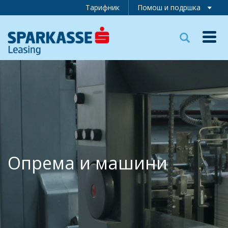
Тарифник
Помош и подршка
Toggl
navig
Опрема и машини