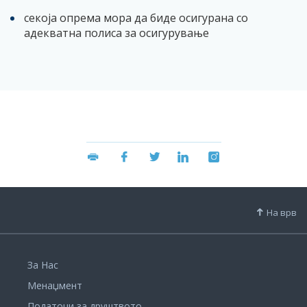
секоја опрема мора да биде осигурана со
адекватна полиса за осигурување
На врв
За Нас
Менаџмент
Податоци за друштвото