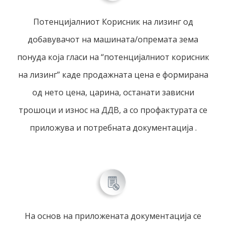
Потенцијалниот Корисник на лизинг од
добавувачот на машината/опремата зема
понуда која гласи на “потенцијалниот корисник
на лизинг” каде продажната цена е формирана
од нето цена, царина, останати зависни
трошоци и износ на ДДВ, а со профактурата се
приложува и потребната документација .
На основ на приложената документација се