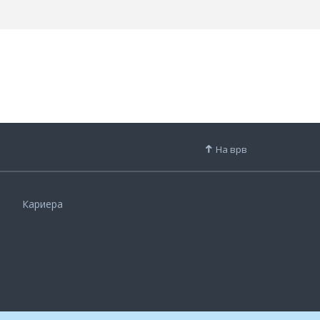
На врв
Кариера