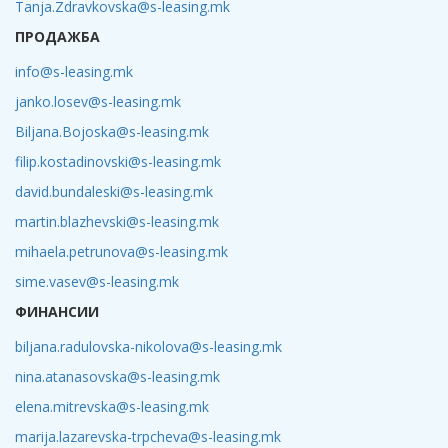
Tanja.Zdravkovska@s-leasing.mk
ПРОДАЖБА
info@s-leasing.mk
janko.losev@s-leasing.mk
Biljana.Bojoska@s-leasing.mk
filip.kostadinovski@s-leasing.mk
david.bundaleski@s-leasing.mk
martin.blazhevski@s-leasing.mk
mihaela.petrunova@s-leasing.mk
sime.vasev@s-leasing.mk
ФИНАНСИИ
biljana.radulovska-nikolova@s-leasing.mk
nina.atanasovska@s-leasing.mk
elena.mitrevska@s-leasing.mk
marija.lazarevska-trpcheva@s-leasing.mk