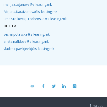
marija.stojanova@s-leasing.mk
Mirjana.Karaivanova@s-leasing.mk
Srna.Stojkovikj-Todoroska@s-leasing.mk
ШТЕТИ
vesna.potevska@s-leasing.mk
aneta.nafidova@s-leasing.mk
vladimir.pavikjevikj@s-leasing.mk
На врв