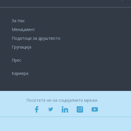
За Нас
Менаџмент
Податоци за друштвото
Групација
Прес
Кариера
Посетете не на социјалните мрежи