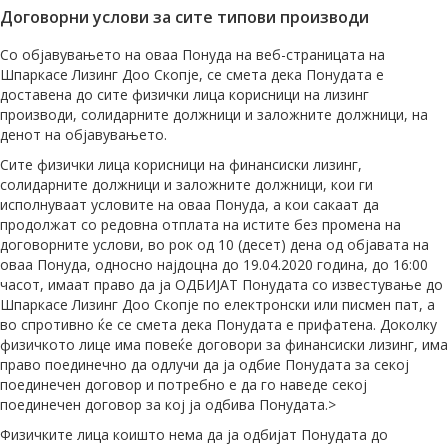
Договорни услови за сите типови производи
Со објавувањето на оваа Понуда на веб-страницата на
Шпаркасе Лизинг Доо Скопје, се смета дека Понудата е
доставена до сите физички лица корисници на лизинг
производи, солидарните должници и заложните должници, на
денот на објавувањето.
Сите физички лица корисници на финансиски лизинг,
солидарните должници и заложните должници, кои ги
исполнуваат условите на оваа Понуда, а кои сакаат да
продолжат со редовна отплата на истите без промена на
договорните услови, во рок од 10 (десет) дена од објавата на
оваа Понуда, односно најдоцна до 19.04.2020 година, до 16:00
часот, имаат право да ја ОДБИЈАТ Понудата со известување до
Шпаркасе Лизинг Доо Скопје по електронски или писмен пат, а
во спротивно ќе се смета дека Понудата е прифатена. Доколку
физичкото лице има повеќе договори за финансиски лизинг, има
право поединечно да одлучи да ја одбие Понудата за секој
поединечен договор и потребно е да го наведе секој
поединечен договор за кој ја одбива Понудата.>
Физичките лица коишто нема да ја одбијат Понудата до