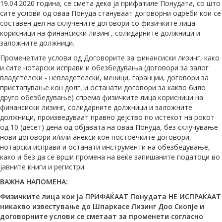
19.04.2020 година, се смета дека ја прифатиле Понудата, со што
сите услови од оваа Понуда стануваат договорни одреби кои се
составен дел на склучените договори со физичките лица
корисници на финансиски лизинг, солидарните должници и
заложните должници.
Променетите услови од Договорите за финансиски лизинг, како
и сите нотарски исправи и обезбедувања (договори за залог
владетелски - невладетелски, меници, гаранции, договори за
пристапување кон долг, и останати договори за какво било
друго обезбедување) спрема физичките лица корисници на
финансиски лизинг, солидарните должници и заложните
должници, произведуваат правно дејство по истекот на рокот
од 10 (десет) дена од објавата на оваа Понуда, без склучување
нови договори и/или анекси кон постоечките договори,
нотарски исправи и останати инструменти на обезбедување,
како и без да се врши промена на веќе запишаните податоци во
јавните книги и регистри.
ВАЖНА НАПОМЕНА:
Физичките лица кои ја ПРИФАЌААТ Понудата НЕ ИСПРАЌААТ
никакво известување до Шпаркасе Лизинг Доо Скопје и
договорните услови се сметаат за променети согласно