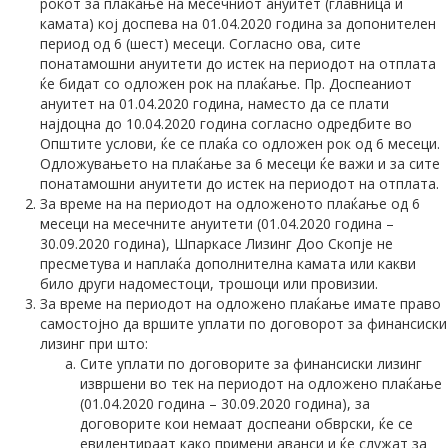
рокот за плаќање на месечниот ануитет (главница и
камата) кој доспева на 01.04.2020 година за допонителен
период од 6 (шест) месеци. Согласно ова, сите
понатамошни ануитети до истек на периодот на отплата
ќе бидат со одложен рок на плаќање. Пр. Доспеаниот
ануитет на 01.04.2020 година, наместо да се плати
најдоцна до 10.04.2020 година согласно одредбите во
Општите услови, ќе се плаќа со одложен рок од 6 месеци.
Одложувањето на плаќање за 6 месеци ќе важи и за сите
понатамошни ануитети до истек на периодот на отплата.
За време на на периодот на одложеното плаќање од 6
месеци на месечните ануитети (01.04.2020 година –
30.09.2020 година), Шпаркасе Лизинг Доо Скопје не
пресметува и наплаќа дополнителна камата или какви
било други надоместоци, трошоци или провизии.
За време на периодот на одложено плаќање имате право
самостојно да вршите уплати по договорот за финансиски
лизинг при што:
Сите уплати по договорите за финансиски лизинг
извршени во тек на периодот на одложено плаќање
(01.04.2020 година – 30.09.2020 година), за
договорите кои немаат доспеани обврски, ќе се
евидентираат како примени аванси и ќе служат за