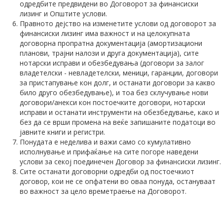
одредбите предвидени во Договорот за финансиски
лизинг и Општите услови.
Правното дејство на изменетите услови од договорот за
финансиски лизинг има важност и на целокупната
договорна пропратна документација (амортизациони
планови, трајни налози и друга документација), сите
нотарски исправи и обезбедувања (договори за залог
владетелски - невладетелски, меници, гаранции, договори
за пристапување кон долг, и останати договори за какво
било друго обезбедување), и тоа без склучување нови
договори/анекси кон постоечките договори, нотарски
исправи и останати инструменти на обезбедување, како и
без да се врши промена на веќе запишаните податоци во
јавните книги и регистри.
Понудата е неделива и важи само со кумулативно
исполнување и прифаќање на сите погоре наведени
услови за секој поединечен Договор за финансиски лизинг.
Сите останати договорни одредби од постоечкиот
договор, кои не се опфатени во оваа понуда, остануваат
во важност за цело времетраење на Договорот.