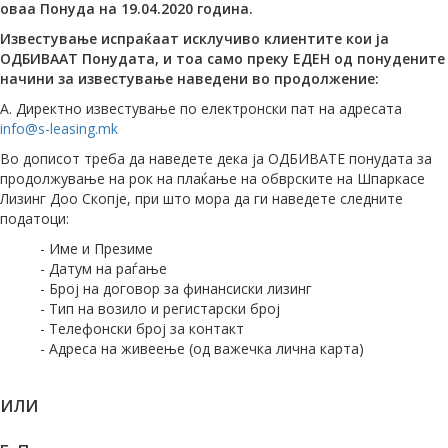
оваа Понуда на 19.04.2020 година.
Известување испраќаат исклучиво клиентите кои ја
ОДБИВААТ Понудата, и тоа само преку ЕДЕН од понудените
начини за известување наведени во продолжение:
A. Директно известување по електронски пат на адресата
info@s-leasing.mk
Во дописот треба да наведете дека ја ОДБИВАТЕ понудата за
продолжување на рок на плаќање на обврските на Шпаркасе
Лизинг Доо Скопје, при што мора да ги наведете следните
податоци:
- Име и Презиме
- Датум на раѓање
- Број на договор за финансиски лизинг
- Тип на возило и регистарски број
- Телефонски број за контакт
- Адреса на живеење (од важечка лична карта)
ИЛИ