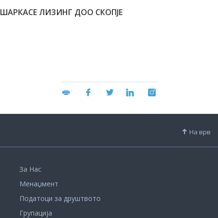
ШАРКАСЕ ЛИЗИНГ ДОО СКОПЈЕ
На врв
За Нас
Менаџмент
Податоци за друштвото
Групација