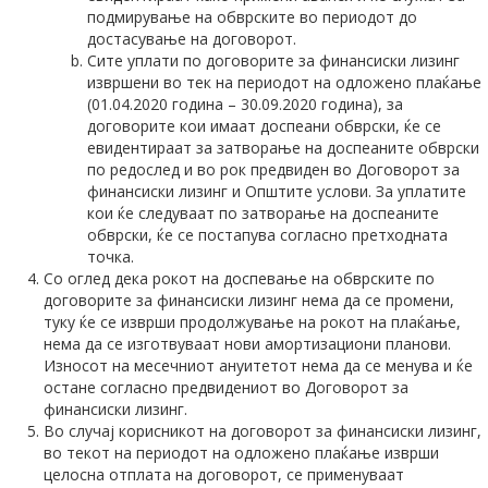
подмирување на обврските во периодот до
достасување на договорот.
Сите уплати по договорите за финансиски лизинг
извршени во тек на периодот на одложено плаќање
(01.04.2020 година – 30.09.2020 година), за
договорите кои имаат доспеани обврски, ќе се
евидентираат за затворање на доспеаните обврски
по редослед и во рок предвиден во Договорот за
финансиски лизинг и Општите услови. За уплатите
кои ќе следуваат по затворање на доспеаните
обврски, ќе се постапува согласно претходната
точка.
Со оглед дека рокот на доспевање на обврските по
договорите за финансиски лизинг нема да се промени,
туку ќе се изврши продолжување на рокот на плаќање,
нема да се изготвуваат нови амортизациони планови.
Износот на месечниот ануитетот нема да се менува и ќе
остане согласно предвидениот во Договорот за
финансиски лизинг.
Во случај корисникот на договорот за финансиски лизинг,
во текот на периодот на одложено плаќање изврши
целосна отплата на договорот, се применуваат