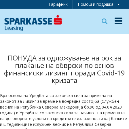
Тарифник
Помош и подршка
Toggl
navig
ПОНУДА за одложување на рок за
плаќање на обврски по основ
финансиски лизинг поради
Covid-19
кризата
Врз основа на Уредбата со законска сила за примена на
Законот за Лизинг за време на вонредна состојба (Службен
весник на Република Северна Македонија бр.90 од 04.04.2020
година) и Уредбата со законска сила за начинот на промената
на договорните услови на кредитните изложености кај банките
и штедилниците (Службен весник на Република Северна