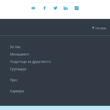
На врв
За Нас
Менаџмент
Податоци за друштвото
Групација
Прес
Кариера