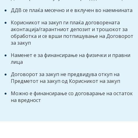
ДДВ се плаќа месечно и е вклучен во наемнината
Корисникот на закуп ги плаќа договорената
аконтација/гарантниот депозит и трошокот за
обработка и се врши потпишување на Договорот
за закуп
Наменет е за финансирање на физички и правни
лица
Договорот за закуп не предвидува откуп на
Предметот на закуп од Корисникот на закуп
Можно е финансирање со договарање на остаток
на вредност